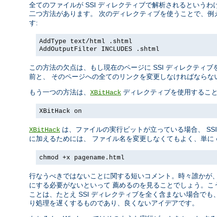
全てのファイルが SSI ディレクティブで解析されるというわ
二つ方法があります。 次のディレクティブを使うことで、例
す:
AddType text/html .shtml
AddOutputFilter INCLUDES .shtml
この方法の欠点は、もし現在のページに SSI ディレクティ
前と、 そのページへの全てのリンクを変更しなければならな
もう一つの方法は、
ディレクティブを使用すること
XBitHack
XBitHack on
は、ファイルの実行ビットが立っている場合、 SSI 
XBitHack
に加えるためには、 ファイル名を変更しなくてもよく、単に
chmod +x pagename.html
行なうべきではないことに関する短いコメント。時々誰かが
にする必要がないといって 薦めるのを見ることでしょう。こ
ことは、たとえ SSI ディレクティブを全く含まない場合でも
り処理を遅くするものであり、良くないアイデアです。