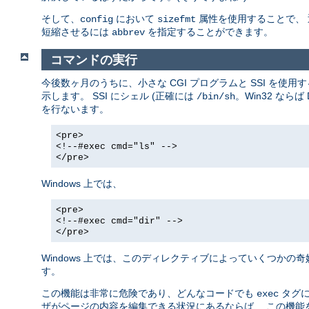
そして、
において
属性を使用することで、
config
sizefmt
短縮させるには
を指定することができます。
abbrev
コマンドの実行
今後数ヶ月のうちに、小さな CGI プログラムと SSI を
示します。 SSI にシェル (正確には
。Win32 な
/bin/sh
を行ないます。
<pre>
<!--#exec cmd="ls" -->
</pre>
Windows 上では、
<pre>
<!--#exec cmd="dir" -->
</pre>
Windows 上では、このディレクティブによっていくつかの
す。
この機能は非常に危険であり、どんなコードでも
タグに
exec
ザがページの内容を編集できる状況にあるならば、 この機能