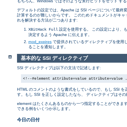
もちろん、Windows ではそのような実行ビットをセット
デフォルトの設定では、Apache は SSI ページについて
計算するのが難しいからです。 このためドキュメントがキャ
れを解決する方法が二つあります:
設定を使用する。 この設定により、
XBitHack Full
決定するよう Apache に伝えます。
mod_expires
で提供されているディレクティブを使用し
ることを通知します。
基本的な SSI ディレクティブ
SSI ディレクティブは以下の文法で記述します:
<!--#element attribute=value attribute=value 
HTML のコメントのような書式をしているので、もし SSI
す。もし SSI を正しく設定したなら、 ディレクティブはそ
element はたくさんあるものから一つ指定することができ
できる例をいくつか示します。
今日の日付