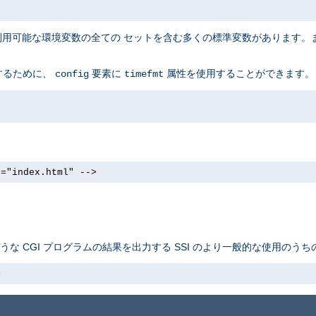
に利用可能な環境変数の全ての セットを含む多くの標準変数があります。
するために、
要素に
属性を使用することができます。
config
timefmt
e="index.html" -->
ような CGI プログラムの結果を出力する SSI のより一般的な使用のう
>