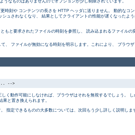
 するようなものはありませんのでオプションが少し制限されています。
最終変更時刻や コンテンツの長さを HTTP ヘッダに送りません。 動的な
ッシュされなくなり、 結果としてクライアントの性能が遅くなったよう
もともと要求されたファイルの時刻を参照し、 読み込まれるファイルの
て、 ファイルが無効になる時刻を明示します。これにより、 ブラウ
... -->
 を正しく動作可能にしなければ、ブラウザはそれを無視するでしょう。 し
の結果と置き換えられます。
ます。 指定できるものの大多数については、次回もう少し詳しく説明します