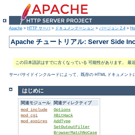
Apache
>
HTTP サーバ
>
ドキュメンテーション
>
バージョン 2.4
>
H
Apache チュートリアル: Server Side In
この日本語訳はすでに古くなっている 可能性があります。 最
サーバサイドインクルードによって、既存の HTML ドキュメン
はじめに
関連モジュール
関連ディレクティブ
mod_include
Options
mod_cgi
XBitHack
mod_expires
AddType
SetOutputFilter
BrowserMatchNoCase