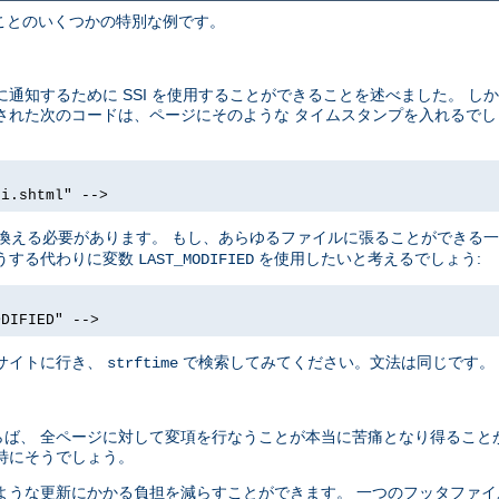
きることのいくつかの特別な例です。
通知するために SSI を使用することができることを述べました。 し
配置された次のコードは、ページにそのような タイムスタンプを入れるで
si.shtml" -->
換える必要があります。 もし、あらゆるファイルに張ることができる
うする代わりに変数
を使用したいと考えるでしょう:
LAST_MODIFIED
ODIFIED" -->
サイトに行き、
で検索してみてください。文法は同じです。
strftime
ば、 全ページに対して変項を行なうことが本当に苦痛となり得ること
特にそうでしょう。
ような更新にかかる負担を減らすことができます。 一つのフッタファ