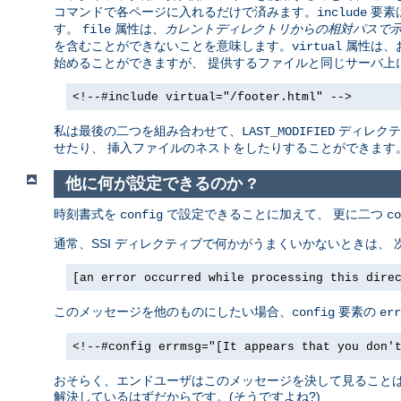
コマンドで各ページに入れるだけで済みます。
要素
include
す。
属性は、
カレントディレクトリからの相対パスで
file
を含むことができないことを意味します。
属性は、お
virtual
始めることができますが、 提供するファイルと同じサーバ上
<!--#include virtual="/footer.html" -->
私は最後の二つを組み合わせて、
ディレクテ
LAST_MODIFIED
せたり、 挿入ファイルのネストをしたりすることができます
他に何が設定できるのか ?
時刻書式を
で設定できることに加えて、 更に二つ
config
co
通常、SSI ディレクティブで何かがうまくいかないときは、
[an error occurred while processing this dire
このメッセージを他のものにしたい場合、
要素の
config
err
<!--#config errmsg="[It appears that you don'
おそらく、エンドユーザはこのメッセージを決して見ることはあ
解決しているはずだからです。(そうですよね?)