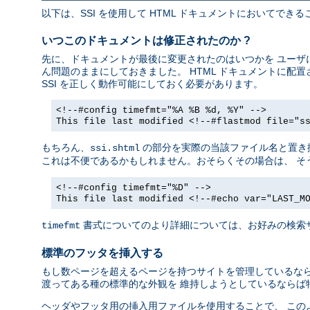
以下は、SSI を使用して HTML ドキュメントにおいてで
いつこのドキュメントは修正されたのか ?
先に、ドキュメントが最後に変更されたのはいつかを ユーザに
ん問題のままにしておきました。 HTML ドキュメントに
SSI を正しく動作可能にしておく必要があります。
<!--#config timefmt="%A %B %d, %Y" -->
This file last modified <!--#flastmod file="s
もちろん、
の部分を実際の当該ファイル名と置き
ssi.shtml
これは不便であるかもしれません。おそらくその場合は、 そ
<!--#config timefmt="%D" -->
This file last modified <!--#echo var="LAST_M
書式についてのより詳細については、お好みの検索
timefmt
標準のフッタを挿入する
もし数ページを超えるページを持つサイトを管理しているなら
渡ってある種の標準的な外観を 維持しようとしているならば
ヘッダやフッタ用の挿入用ファイルを使用することで、 この