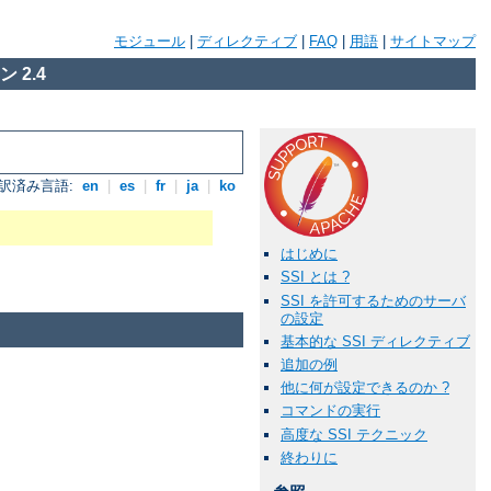
モジュール
|
ディレクティブ
|
FAQ
|
用語
|
サイトマップ
 2.4
訳済み言語:
en
|
es
|
fr
|
ja
|
ko
はじめに
SSI とは ?
SSI を許可するためのサーバ
の設定
基本的な SSI ディレクティブ
追加の例
他に何が設定できるのか ?
コマンドの実行
高度な SSI テクニック
終わりに