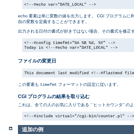
<!--#echo var="DATE_LOCAL" -->
要素は単に変数の値を出力します。 CGI プログラム
echo
自の変数を定義することができます。
出力される日付の書式が好きではない場合、その書式を修正
<!--#config timefmt="%A %B %d, %Y" -->
Today is <!--#echo var="DATE_LOCAL" -->
ファイルの変更日
This document last modified <!--#flastmod fil
この要素も
フォーマットの設定に従います。
timefmt
CGI プログラムの結果を取り込む
これは、全ての人のお気に入りである ``ヒットカウンタ'' の
<!--#include virtual="/cgi-bin/counter.pl" --
追加の例