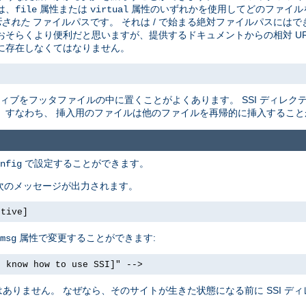
は、
属性または
属性のいずれかを使用してどのファイル
file
virtual
示された
ファイルパスです。 それは / で始まる絶対ファイルパスにはでき
そらくより便利だと思いますが、提供するドキュメントからの相対 URL
に存在しなくてはなりません。
ィブをフッタファイルの中に置くことがよくあります。 SSI ディレク
。すなわち、 挿入用のファイルは他のファイルを再帰的に挿入すること
で設定することができます。
nfig
 次のメッセージが出力されます。
ctive]
属性で変更することができます:
msg
t know how to use SSI]" -->
りません。 なぜなら、そのサイトが生きた状態になる前に SSI ディ